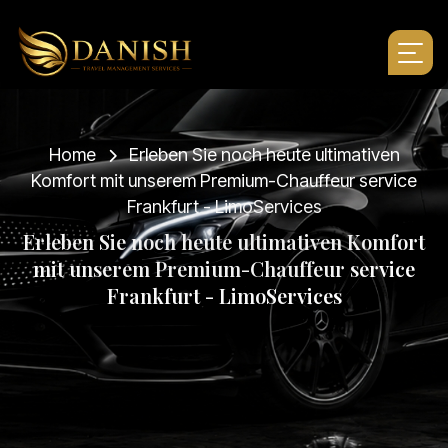
Home
Erleben Sie noch heute ultimativen
Komfort mit unserem Premium-Chauffeur service
Frankfurt - LimoServices
E
r
l
e
b
e
n
S
i
e
n
o
c
h
h
e
u
t
e
u
l
t
i
m
a
t
i
v
e
n
K
o
m
f
o
r
t
m
i
t
u
n
s
e
r
e
m
P
r
e
m
i
u
m
-
C
h
a
u
f
f
e
u
r
s
e
r
v
i
c
e
F
r
a
n
k
f
u
r
t
-
L
i
m
o
S
e
r
v
i
c
e
s